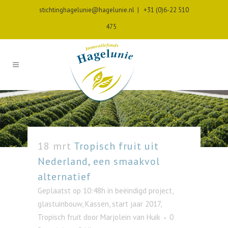
stichtinghagelunie@hagelunie.nl
|
+31 (0)6-22 510
475
18 mrt
Tropisch fruit uit
Nederland, een smaakvol
alternatief
Geplaatst op 10:48h
in
beëindigd project
,
glastuinbouw
,
Kassen
,
start jaar 2017
,
Tropisch fruit
door
Marjolein van Huik
0