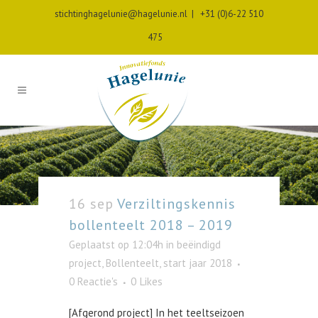
stichtinghagelunie@hagelunie.nl
|
+31 (0)6-22 510
475
16 sep
Verziltingskennis
bollenteelt 2018 – 2019
Geplaatst op 12:04h
in
beëindigd
project
,
Bollenteelt
,
start jaar 2018
0 Reactie's
0
Likes
[Afgerond project] In het teeltseizoen