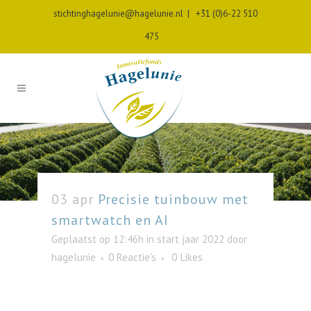
stichtinghagelunie@hagelunie.nl
|
+31 (0)6-22 510
475
03 apr
Precisie tuinbouw met
smartwatch en AI
Geplaatst op 12:46h
in
start jaar 2022
door
hagelunie
0 Reactie's
0
Likes