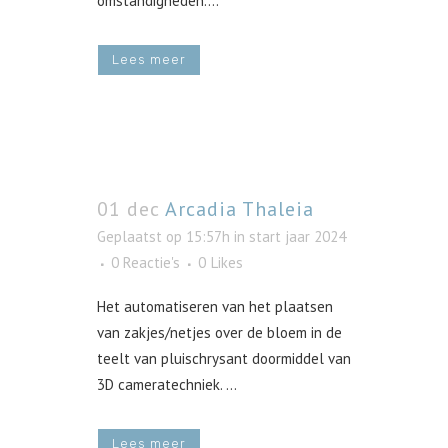
omstandigheden....
Lees meer
01 dec
Arcadia Thaleia
Geplaatst op 15:57h
in
start jaar 2024
0 Reactie's
0
Likes
Het automatiseren van het plaatsen
van zakjes/netjes over de bloem in de
teelt van pluischrysant doormiddel van
3D cameratechniek. ...
Lees meer