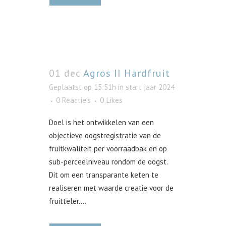
01 dec
Agros II Hardfruit
Geplaatst op 15:51h
in
start jaar 2024
0 Reactie's
0
Likes
Doel is het ontwikkelen van een
objectieve oogstregistratie van de
fruitkwaliteit per voorraadbak en op
sub-perceelniveau rondom de oogst.
Dit om een transparante keten te
realiseren met waarde creatie voor de
fruitteler....