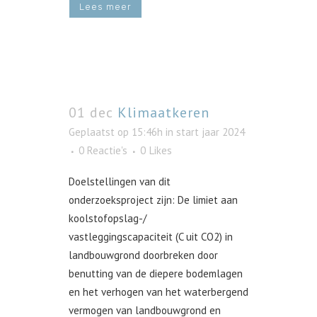
Lees meer
01 dec
Klimaatkeren
Geplaatst op 15:46h
in
start jaar 2024
0 Reactie's
0
Likes
Doelstellingen van dit
onderzoeksproject zijn: De limiet aan
koolstofopslag-/
vastleggingscapaciteit (C uit CO2) in
landbouwgrond doorbreken door
benutting van de diepere bodemlagen
en het verhogen van het waterbergend
vermogen van landbouwgrond en