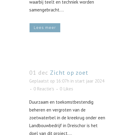
waarbij teelt en techniek worden
samengebracht....
Lees meer
01 dec
Zicht op zoet
Geplaatst op 16:07h
in
start jaar 2024
0 Reactie's
0
Likes
Duurzaam en toekomstbestendig
beheren en vergroten van de
zoetwaterbel in de kreekrug onder een
Landbouwbedrijf in Dreischor is het
doel van dit project....