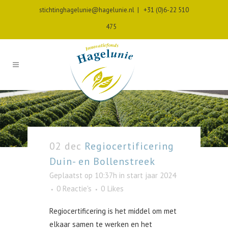
stichtinghagelunie@hagelunie.nl
|
+31 (0)6-22 510
475
02 dec
Regiocertificering
Duin- en Bollenstreek
Geplaatst op 10:37h
in
start jaar 2024
0 Reactie's
0
Likes
Regiocertificering is het middel om met
elkaar samen te werken en het