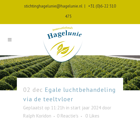
stichtinghagelunie@hagelunie.nl
|
+31 (0)6-22 510
475
02 dec
Egale luchtbehandeling
via de teeltvloer
Geplaatst op 11:21h
in
start jaar 2024
door
Ralph Koridon
0 Reactie's
0
Likes