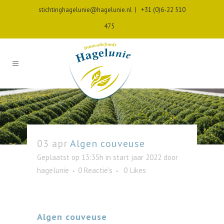
stichtinghagelunie@hagelunie.nl
|
+31 (0)6-22 510
475
03 apr
Algen couveuse
Geplaatst op 13:35h
in
start jaar 2022
door
hagelunie
0 Reactie's
0
Likes
Algen couveuse