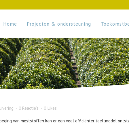
Home
Projecten & ondersteuning
Toekomstbe
ivering
0 Reactie's
0
Likes
oeging van meststoffen kan er een veel efficiënter teeltmodel onts