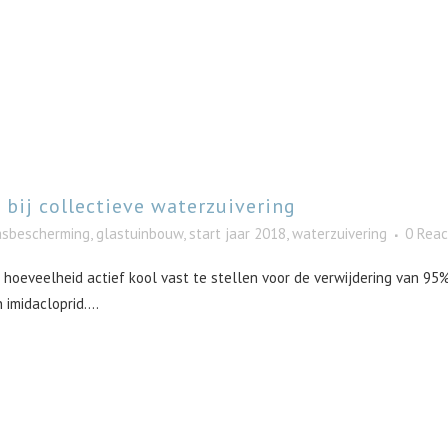
bij collectieve waterzuivering
sbescherming
,
glastuinbouw
,
start jaar 2018
,
waterzuivering
0 Reac
hoeveelheid actief kool vast te stellen voor de verwijdering van 95%
midacloprid....