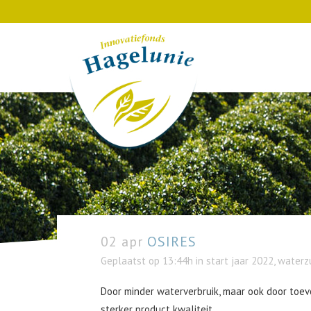
02 apr
OSIRES
Geplaatst op 13:44h
in
start jaar 2022
,
waterzu
Door minder waterverbruik, maar ook door toev
sterker product kwaliteit....