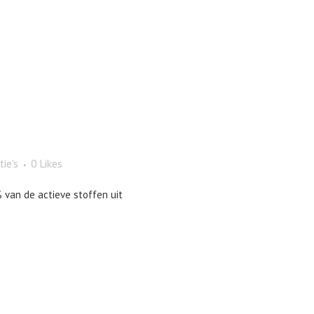
tie's
0
Likes
 van de actieve stoffen uit