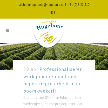
stichtinghagelunie@hagelunie.nl
|
+31 (0)6-22 510
475
29 apr
Professionaliseren
werk jongeren met een
beperking in arbeid in de
boomkwekerij
Geplaatst op 09:44h
in
Educatie
,
Leer-
werkproject
,
lopend project
,
start jaar