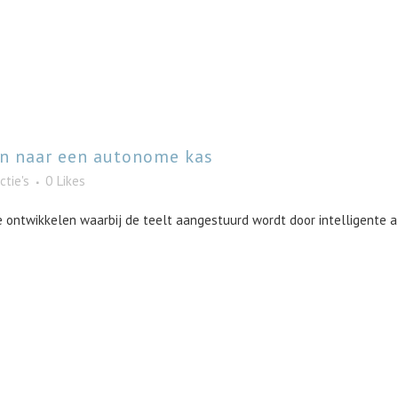
n naar een autonome kas
ctie's
0
Likes
 ontwikkelen waarbij de teelt aangestuurd wordt door intelligente al