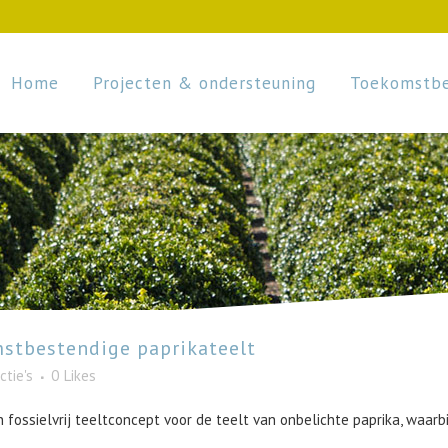
Home
Projecten & ondersteuning
Toekomstbe
stbestendige paprikateelt
ctie's
0
Likes
n fossielvrij teeltconcept voor de teelt van onbelichte paprika, waar