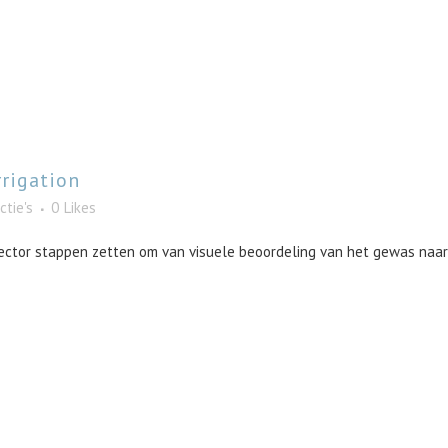
rrigation
ctie's
0
Likes
sector stappen zetten om van visuele beoordeling van het gewas na