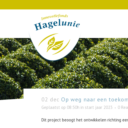
02 dec
Op weg naar een toekom
Geplaatst op 08:50h
in
start jaar 2023
0 Rea
Dit project beoogt het ontwikkelen richting ee