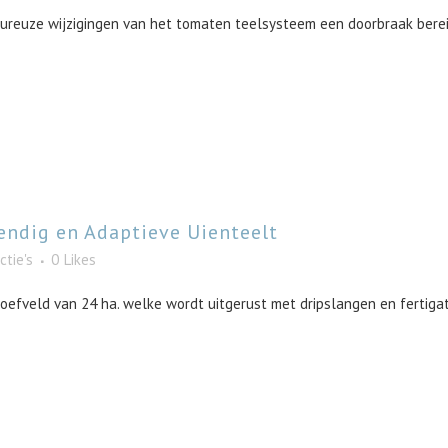
ureuze wijzigingen van het tomaten teelsysteem een doorbraak berei
endig en Adaptieve Uienteelt
ctie's
0
Likes
fveld van 24 ha. welke wordt uitgerust met dripslangen en fertigatie