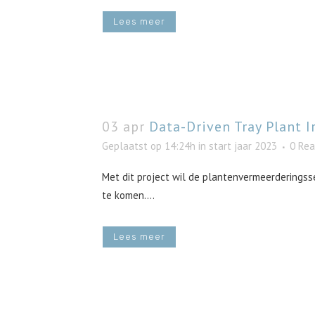
Lees meer
03 apr
Data-Driven Tray Plant I
Geplaatst op 14:24h
in
start jaar 2023
0 Rea
Met dit project wil de plantenvermeerderings
te komen....
Lees meer