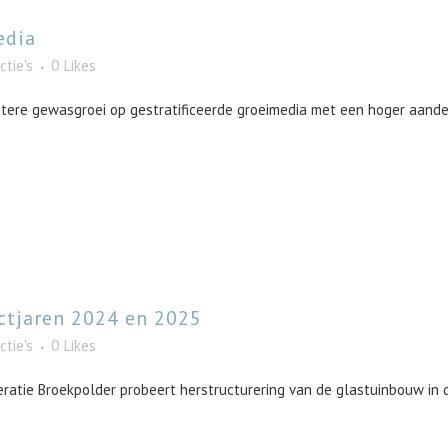
edia
ctie's
0
Likes
etere gewasgroei op gestratificeerde groeimedia met een hoger aandee
ctjaren 2024 en 2025
ctie's
0
Likes
ratie Broekpolder probeert herstructurering van de glastuinbouw in 