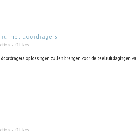
ond met doordragers
ctie's
0
Likes
 doordragers oplossingen zullen brengen voor de teeltuitdagingen van
ctie's
0
Likes