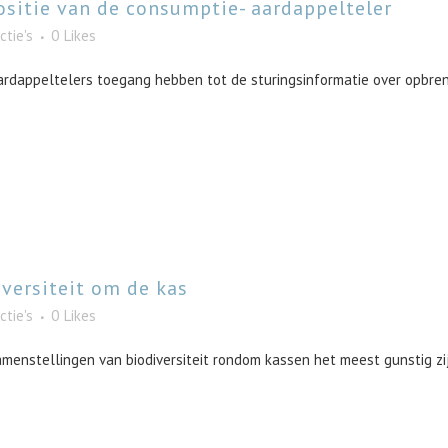
sitie van de consumptie- aardappelteler
ctie's
0
Likes
ardappeltelers toegang hebben tot de sturingsinformatie over opbreng
versiteit om de kas
ctie's
0
Likes
menstellingen van biodiversiteit rondom kassen het meest gunstig zijn