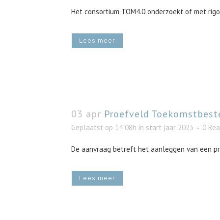
Het consortium TOM4.0 onderzoekt of met rigo
Lees meer
03 apr
Proefveld Toekomstbest
Geplaatst op 14:08h
in
start jaar 2023
0 Rea
De aanvraag betreft het aanleggen van een proe
Lees meer